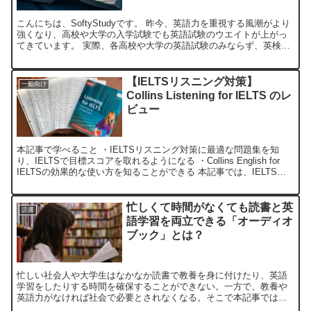
こんにちは、SoftyStudyです。 昨今、英語力を重視する風潮がより
強くなり、高校や大学の入学試験でも英語試験のウエイトが上がっ
てきています。 実際、各高校や大学の英語試験のみならず、英検や
TOEFLなどの外部試験を導入するという案も上...
【IELTSリスニング対策】
一般向け
Collins Listening for IELTS のレ
ビュー
本記事で学べること ・IELTSリスニング対策に最適な問題集を知
り、IELTSで目標スコアを取れるようになる ・Collins English for
IELTSの効果的な使い方を知ることができる 本記事では、IELTS
Listening...
忙しくて時間がなくても読書と英
読書
語学習を両立できる「オーディオ
ブック」とは？
忙しい社会人や大学生はなかなか読書で教養を身に付けたり、英語
学習をしたりする時間を確保することができない。一方で、教養や
英語力がなければ社会で必要とされなくなる。そこで本記事では、
時間がない人でも読書により教養を身につけ、また英語学習も同時