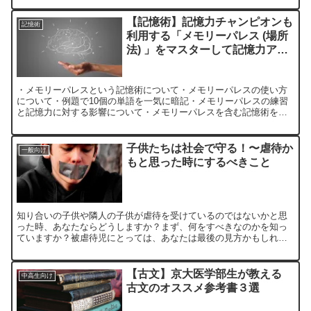
で行える「オーディオブックの利用」について解説する。
【記憶術】記憶力チャンピオンも
記憶術
利用する「メモリーパレス (場所
法) 」をマスターして記憶力アッ
プ!
・メモリーパレスという記憶術について・メモリーパレスの使い方
について・例題で10個の単語を一気に暗記・メモリーパレスの練習
と記憶力に対する影響について・メモリーパレスを含む記憶術を学
ぶのに最適な書籍について あなたは記憶力に自信はありますか...
子供たちは社会で守る！〜虐待か
一般向け
もと思った時にするべきこと
知り合いの子供や隣人の子供が虐待を受けているのではないかと思
った時、あなたならどうしますか？まず、何をすべきなのかを知っ
ていますか？被虐待児にとっては、あなたは最後の見方かもしれま
せん。この記事を読んで、子供たちを救いましょう。
【古文】京大医学部生が教える
中高生向け
古文のオススメ参考書３選