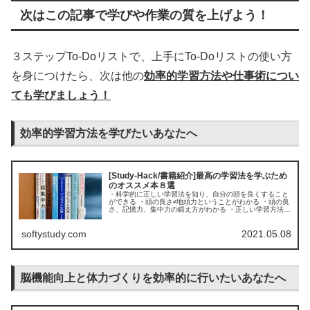
次はこの記事で学びや作業の質を上げよう！
３ステップTo-Doリストで、上手にTo-Doリストの使い方
を身につけたら、次は他の
効率的学習方法や仕事術につい
ても学びましょう！
効率的学習方法を学びたいあなたへ
[Study-Hack/書籍紹介]最高の学習法を学ぶため
のオススメ本８選
・科学的に正しい学習法を知り、自分の頭を良くすること
ができる ・頭の良さ≠地頭力ということがわかる ・頭の良
さ、記憶力、集中力の鍛え方がわかる ・正しい学習方法を
学ぶための８冊の本を知ることができる 「学習法」「おす
すめ本」「記憶力」「集中...
softystudy.com
2021.05.08
脳機能向上と体力づくりを効率的に行いたいあなたへ