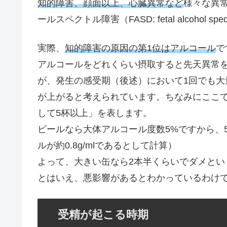
知的障害、顔面以上、心臓異常など
様々な異
ールスペクトル障害（FASD: fetal alcohol spe
実際、
知的障害の原因の第1位はアルコール
で
アルコールをどれくらい摂取すると先天異常
が、発生の感受期（後述）において1回でも
が上がると考えられています。ちなみにここで
して5杯以上」を表します。
ビールなら大体アルコール度数5%ですから、500mlで
ルが約0.8g/mlであるとして計算）
よって、大きい缶なら2本半くらいでダメとい
とはいえ、悪影響があるとわかっているわけ
受精が起こる時期