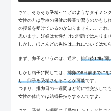
さて、そもそも受精ってどのようなタイミン
女性の方は学校の保健の授業で習うのかもし
の授業を受けているのか知りません…。これ
思います。妊娠は女性だけの問題ではありま
しかし、ほとんどの男性はこれについては知
まず、卵子というのは、通常、
排卵後12時間
しかし精子に関しては、
排卵の6日前までに
し、卵子を受精させることが可能
です。
つまり、排卵日の一週間ほど前に性交渉して
女性の体内では結構長持ちするんですよ。
さて、受精した瞬間に「受精した！」と気づ