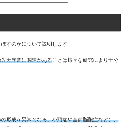
及ぼすのかについて説明します。
の先天異常に関連がある
ことは様々な研究により十分
、
のの形成が異常となる。小頭症や全前脳胞症など）、